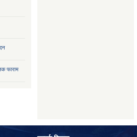
ेदन
लक फाराम