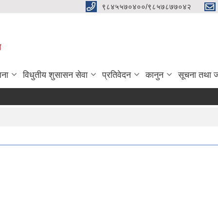
९८४५५७०४००/९८५७८७७०४२
ा
जना
विधुतीय शुसासन सेवा
प्रतिवेदन
कानुन
सूचना तथा 