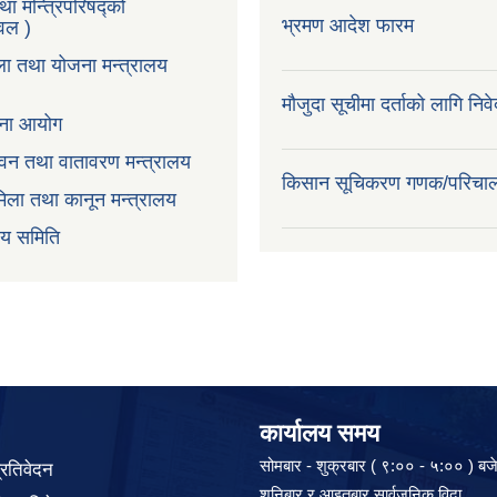
तथा मन्त्रिपरिषद्को
भ्रमण आदेश फारम
टवल )
ला तथा योजना मन्त्रालय
मौजुदा सूचीमा दर्ताको लागि निव
ोजना आयोग
न,वन तथा वातावरण मन्त्रालय
किसान सूचिकरण गणक/परिचा
िला तथा कानून मन्त्रालय
वय समिति
कार्यालय समय
सोमबार - शुक्रबार ( ९:०० - ५:०० ) बज
प्रतिवेदन
शनिबार र आइतबार सार्वजनिक विदा