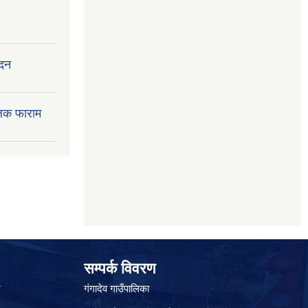
ेदन
लक फाराम
सम्पर्क विवरण
े
गंगादेव गाउँपालिका