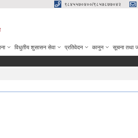
९८४५५७०४००/९८५७८७७०४२
ा
जना
विधुतीय शुसासन सेवा
प्रतिवेदन
कानुन
सूचना तथा 