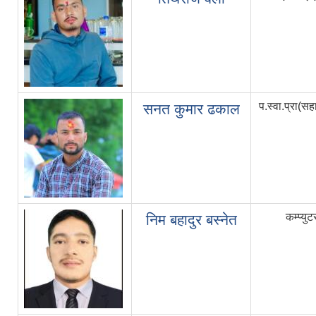
प.स्वा.प्रा(स
सनत कुमार ढकाल
कम्प्यु
निम बहादुर बस्नेत