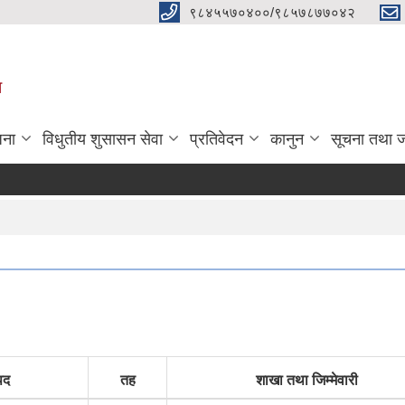
९८४५५७०४००/९८५७८७७०४२
ा
जना
विधुतीय शुसासन सेवा
प्रतिवेदन
कानुन
सूचना तथा 
पद
तह
शाखा तथा जिम्मेवारी