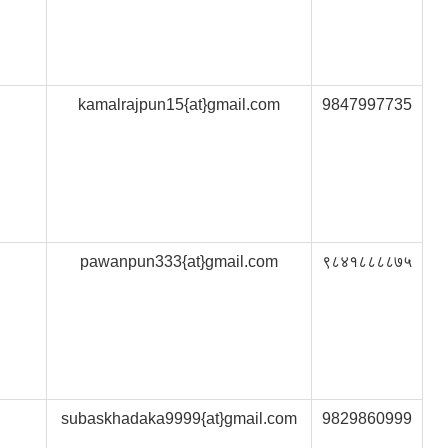
kamalrajpun15{at}gmail.com
9847997735
pawanpun333{at}gmail.com
९८४१८८८८७५
subaskhadaka9999{at}gmail.com
9829860999