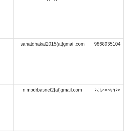
sanatdhakal2015{at}gmail.com
9868935104
nimbdrbasnet2{at}gmail.com
९८६०००४१९०