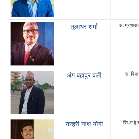
स. प्रशास
तुलाधर शर्मा
स. शिक्
अंग बहादुर वली
सि.अ.हे.
नरहरी नाथ योगी