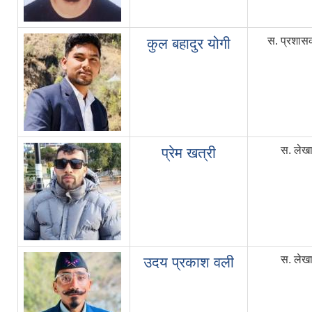
स. प्रशास
कुल बहादुर योगी
स. लेख
प्रेम खत्री
स. लेख
उदय प्रकाश वली