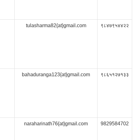
tulasharma82{at}gmail.com
९८४७९५४४२२
bahaduranga123{at}gmail.com
९८६५१२७१३३
naraharinath76{at}gmail.com
9829584702