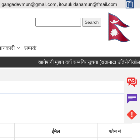
gangadevmun@gmail.com, ito.sukidahamun@fmail.com
Search form
Search
जानकारी
सम्पर्क
खानेपानी मुहान दर्ता सम्बन्धि सूचना (रातामाटा उतिसेनीखोला मुहान
ईमेल
फोन नं