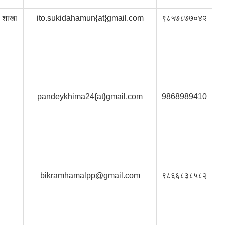
ी शाखा
ito.sukidahamun{at}gmail.com
९८५७८७७०४२
pandeykhima24{at}gmail.com
9868989410
bikramhamalpp@gmail.com
९८६६८३८५८२