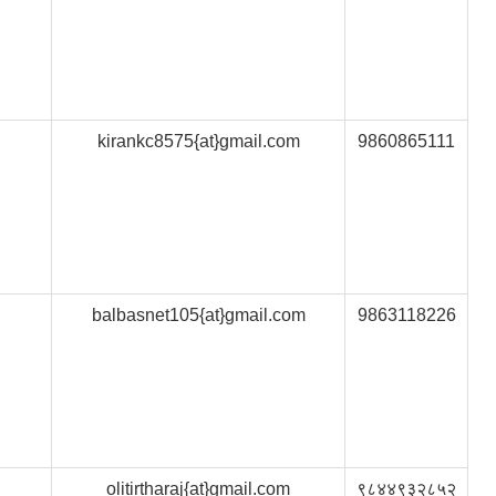
kirankc8575{at}gmail.com
9860865111
balbasnet105{at}gmail.com
9863118226
olitirtharaj{at}gmail.com
९८४४९३२८५२