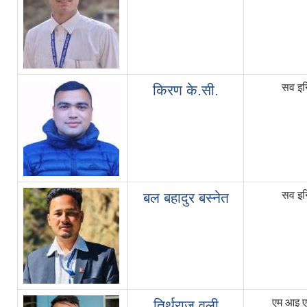
सव इन
किरण के.सी.
सव इन
बल बहादुर बस्नेत
एम आइ ए
तिर्थराज वली