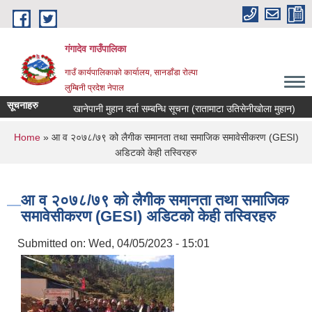
Skip to main content
गंगादेव गाउँपालिका
गाउँ कार्यपालिकाको कार्यालय, सानडाँडा रोल्पा
लुम्बिनी प्रदेश नेपाल
सूचनाहरु
खानेपानी मुहान दर्ता सम्बन्धि सूचना (रातामाटा उतिसेनीखोला मुहान)
You are here
Home
» आ व २०७८/७९ को लैगीक समानता तथा समाजिक समावेसीकरण (GESI)
अडिटको केही तस्विरहरु
आ व २०७८/७९ को लैगीक समानता तथा समाजिक
समावेसीकरण (GESI) अडिटको केही तस्विरहरु
Submitted on:
Wed, 04/05/2023 - 15:01