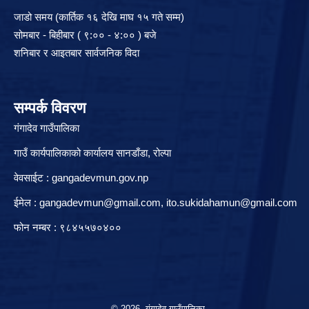
जाडो समय (कार्तिक १६ देखि माघ १५ गते सम्म)
सोमबार - बिहीबार ( ९:०० - ४:०० ) बजे
शनिबार र आइतबार सार्वजनिक विदा
सम्पर्क विवरण
गंगादेव गाउँपालिका
गाउँ कार्यपालिकाको कार्यालय सानडाँडा, रो‍‍ल्पा
वेवसाईट : gangadevmun.gov.np
ईमेल :
gangadevmun@gmail.com
,
ito.sukidahamun@gmail.com
फोन नम्बर : ९८४५५७०४००
© 2026 गंगादेव गाउँपालिका