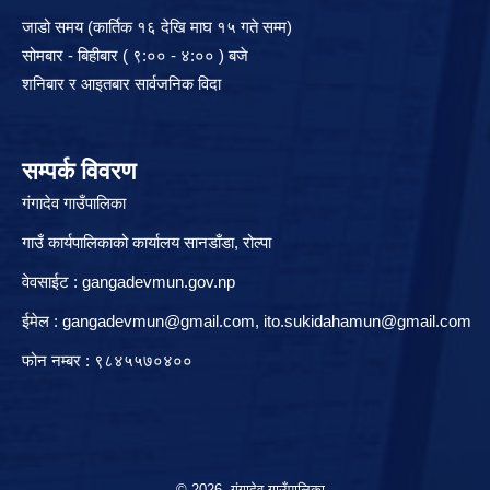
जाडो समय (कार्तिक १६ देखि माघ १५ गते सम्म)
सोमबार - बिहीबार ( ९:०० - ४:०० ) बजे
शनिबार र आइतबार सार्वजनिक विदा
सम्पर्क विवरण
गंगादेव गाउँपालिका
गाउँ कार्यपालिकाको कार्यालय सानडाँडा, रो‍‍ल्पा
वेवसाईट : gangadevmun.gov.np
ईमेल :
gangadevmun@gmail.com
,
ito.sukidahamun@gmail.com
फोन नम्बर : ९८४५५७०४००
© 2026 गंगादेव गाउँपालिका