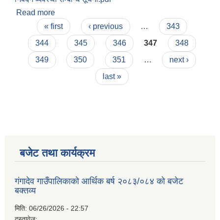
Read more
about बैदेशिक रोजगारीमा मृतु भएमा सहायताको लागी
Pages
स्थानिय तहबाट निवेदन ब्यवस्था सम्बन्धि सूचना
« first
‹ previous
…
343
344
345
346
347
348
349
350
351
…
next ›
last »
बजेट तथा कार्यक्रम
गंगादेव गाउँपालिकाको आर्थिक बर्ष २०८३/०८४ को बजेट
बक्तव्य
मिति:
06/26/2026 - 22:57
दस्तावेज: