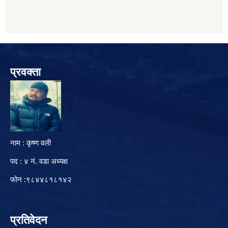
प्रवक्ता
नाम : कृष्ण वली
पद : ४ नं. वडा अध्यक्ष
फोन :९८४४८१८१४२
प्रतिवेदन