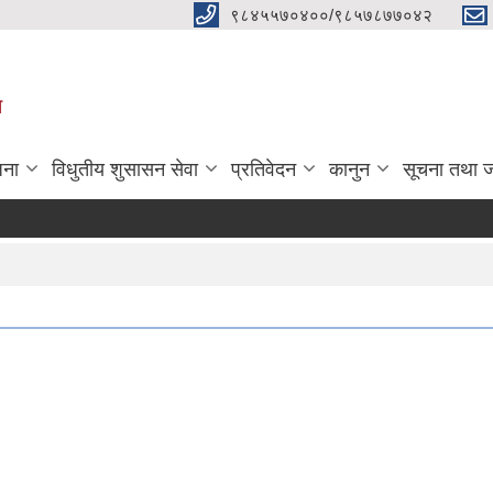
९८४५५७०४००/९८५७८७७०४२
ा
जना
विधुतीय शुसासन सेवा
प्रतिवेदन
कानुन
सूचना तथा 