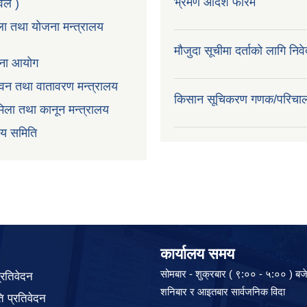
भ्रमण आदेश फारम
टवल )
ला तथा योजना मन्त्रालय
मौजुदा सूचीमा दर्ताको लागि निव
ोजना आयोग
न,वन तथा वातावरण मन्त्रालय
किसान सूचिकरण गणक/परिचा
िला तथा कानून मन्त्रालय
वय समिति
कार्यालय समय
सोमबार - शुक्रबार ( ९:०० - ५:०० ) बज
प्रतिवेदन
शनिबार र आइतबार सार्वजनिक विदा
 प्रतिवेदन