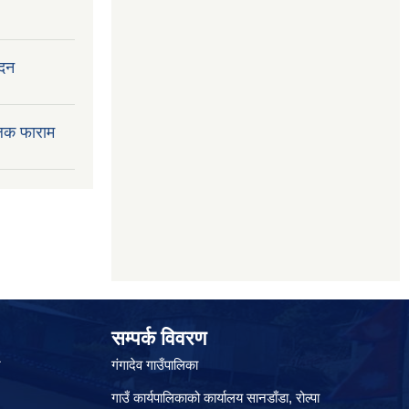
ेदन
लक फाराम
सम्पर्क विवरण
े
गंगादेव गाउँपालिका
गाउँ कार्यपालिकाको कार्यालय सानडाँडा, रो‍‍ल्पा